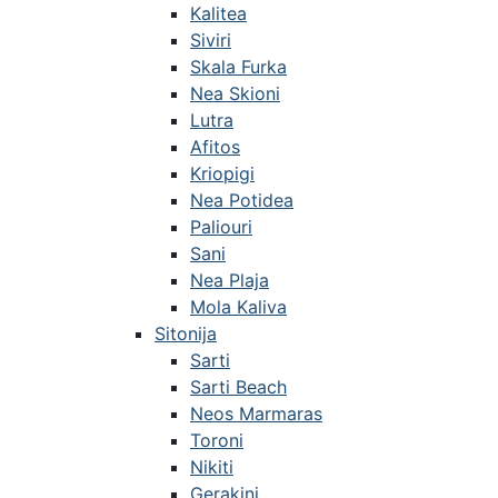
Kalitea
Siviri
Skala Furka
Nea Skioni
Lutra
Afitos
Kriopigi
Nea Potidea
Paliouri
Sani
Nea Plaja
Mola Kaliva
Sitonija
Sarti
Sarti Beach
Neos Marmaras
Toroni
Nikiti
Gerakini