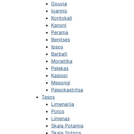
Gouvia
Ioannis
Kontokali
Kanoni
Perama
Benitses
Ipsos
Barbati
Moraitika
Pelekas
Kasiopi
Mesongi
Paleokastritsa
Tasos
Limenarija
Potos
Limenas
Skala Potamia
Skala Sotiros