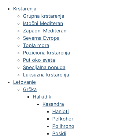
Krstarenja
Grupna krstarenja
Istočni Mediteran
Zapadni Mediteran
Severna Evropa
Topla mora
Poziciona krstarenja
Put oko sveta
Specijalna ponuda
Luksuzna krstarenja
Letovanje
Grčka
Halkidiki
Kasandra
Hanioti
Pefkohori
Polihrono
Posidi