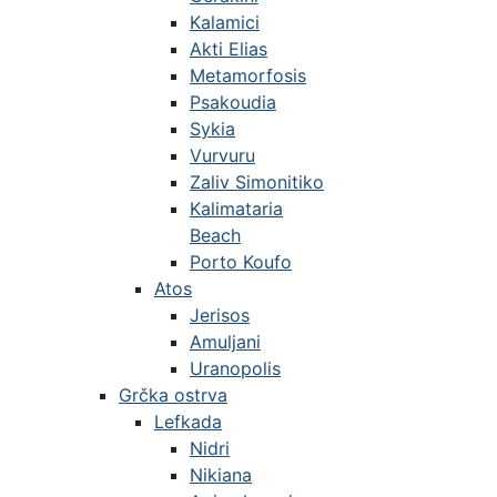
Kalamici
Akti Elias
Metamorfosis
Psakoudia
Sykia
Vurvuru
Zaliv Simonitiko
Kalimataria
Beach
Porto Koufo
Atos
Jerisos
Amuljani
Uranopolis
Grčka ostrva
Lefkada
Nidri
Nikiana