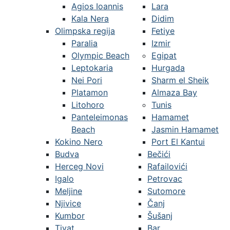
Agios Ioannis
Lara
Kala Nera
Didim
Olimpska regija
Fetiye
Paralia
Izmir
Olympic Beach
Egipat
Leptokaria
Hurgada
Nei Pori
Sharm el Sheik
Platamon
Almaza Bay
Litohoro
Tunis
Panteleimonas
Hamamet
Beach
Jasmin Hamamet
Kokino Nero
Port El Kantui
Budva
Bečići
Herceg Novi
Rafailovići
Igalo
Petrovac
Meljine
Sutomore
Njivice
Čanj
Kumbor
Šušanj
Tivat
Bar