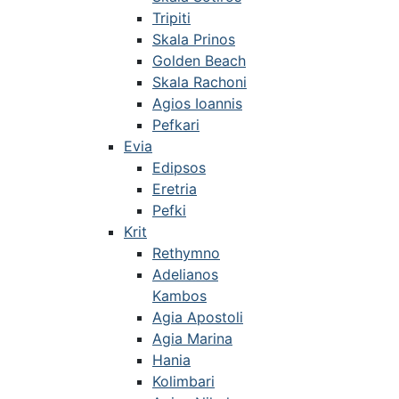
Tripiti
Skala Prinos
Golden Beach
Skala Rachoni
Agios Ioannis
Pefkari
Evia
Edipsos
Eretria
Pefki
Krit
Rethymno
Adelianos
Kambos
Agia Apostoli
Agia Marina
Hania
Kolimbari