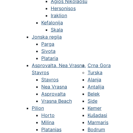
Agios Nikolaosu
Hersonisos
Iraklion
Kefalonija
Skala
Jonska regija
Parga
Sivota
Plataria
Asprovalta, Nea Vrasna,
Crna Gora
Stavros
Turska
Stavros
Alanja
Nea Vrasna
Antalija
Asprovalta
Belek
Vrasna Beach
Side
Pilion
Kemer
Horto
Kušadasi
Milina
Marmaris
Platanias
Bodrum