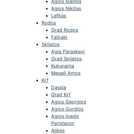
Agios Ioannis
Agios Nikitas
Lefkas
Rodos
Grad Rodos
Faliraki
Skijatos
Agia Paraskevi
Grad Skijatos
Kukunarija
Megali Amos
Krf
Dassia
Grad Krf
Agios Georgios
Agios Gordios
Agios Ioanis
Peristeron
Alikes