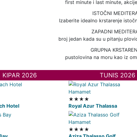
first minute i last minute, akcij
ISTOČNI MEDITER
Izaberite idealno krstarenje ist
ZAPADNI MEDITER
broj jedan kada su u pitanju plov
GRUPNA KRSTARE
pustolovina na moru kao iz omi
KIPAR 2026
TUNIS 2026
Hamamet
★★★★
ch Hotel
Royal Azur Thalassa
Hamamet
★★★★
Bay
Aziza Thalasso Golf