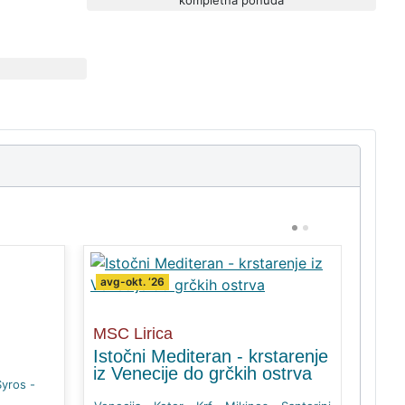
P
N
R
E
E
X
V
T
avg-okt. ‘26
avg-o
MSC Lirica
MSC
Istočni Mediteran - krstarenje
Krst
iz Venecije do grčkih ostrva
Jadr
Syros -