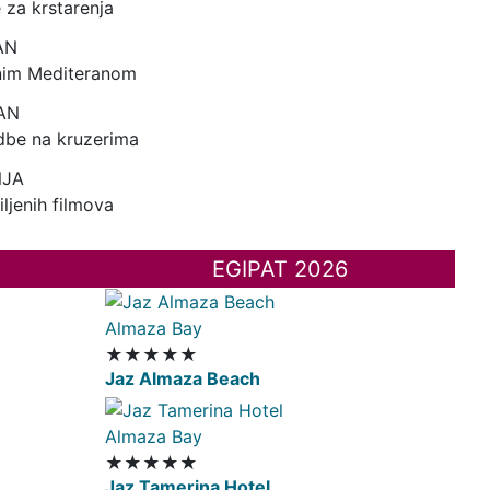
e za krstarenja
AN
očnim Mediteranom
AN
idbe na kruzerima
NJA
ljenih filmova
EGIPAT 2026
Almaza Bay
★★★★★
Jaz Almaza Beach
Almaza Bay
★★★★★
Jaz Tamerina Hotel