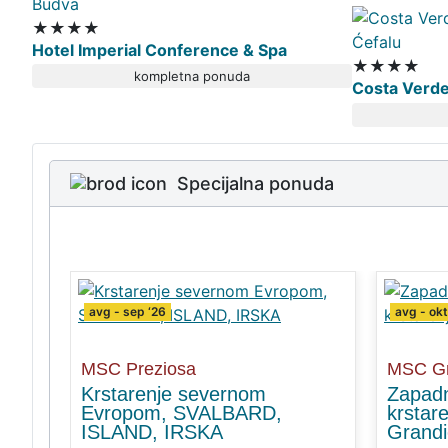
Budva
★★★★
Ćefalu
Hotel Imperial Conference & Spa
★★★★
kompletna ponuda
Costa Verd
Specijalna ponuda
avg - sep ‘26
avg - okt
MSC Preziosa
MSC Gr
ran -
Krstarenje severnom
Zapadn
Evropom, SVALBARD,
krstar
ISLAND, IRSKA
Grand