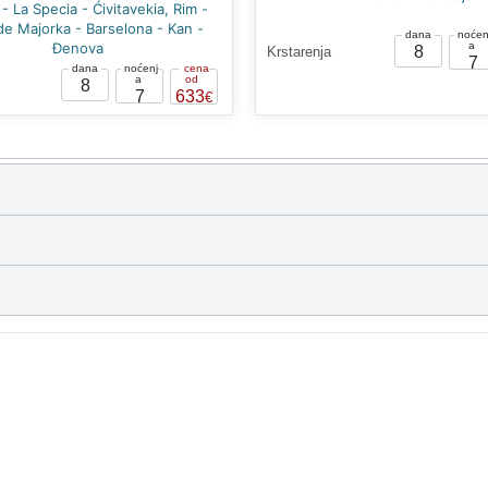
- La Specia - Ćivitavekia, Rim -
de Majorka - Barselona - Kan -
Đenova
8
Krstarenja
7
8
7
633