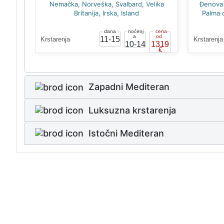
Kotor -
Nemačka, Norveška, Svalbard, Velika
Đenova 
Britanija, Irska, Island
Palma 
11-15
Krstarenja
Krstarenja
7
10-14
1319
Zapadni Mediteran
Luksuzna krstarenja
Istočni Mediteran