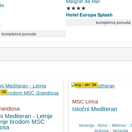
Malgrat de Mar
★★★★
Hotel Europa Splash
kompletna ponuda
e
kompletna ponuda
avg - okt ‘26
 ‘26
MSC Lirica
andiosa
Istočni Mediteran
i Mediteran - Letnje
enje brodom MSC
Venecija - Kotor - Mikinos - 
iosa
Ankona - Venecija