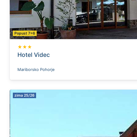
Popust 7=6
★★★
Hotel Videc
Mariborsko Pohorje
zima 25/26