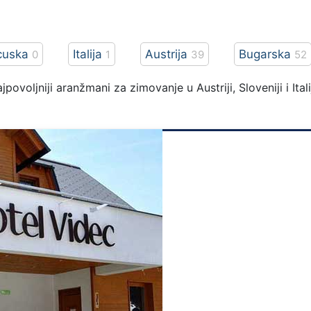
cuska
Italija
Austrija
Bugarska
0
1
39
52
jpovoljniji aranžmani za zimovanje u Austriji, Sloveniji i It