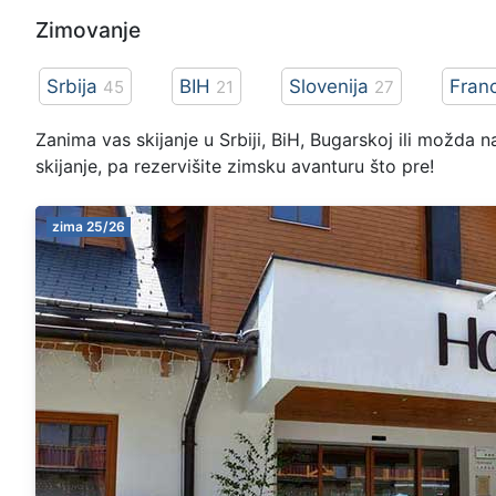
Zimovanje
Srbija
BIH
Slovenija
Fran
45
21
27
Zanima vas skijanje u Srbiji, BiH, Bugarskoj ili možda na
skijanje, pa rezervišite zimsku avanturu što pre!
zima 25/26