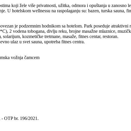
stima koji žele više privatnosti, užitka, odmora i opuštanja u zanosno 
nje. U hotelskom wellnessu na raspolaganju su: bazen, turska sauna, fin
odzemnim hodnikom sa hotelom. Park poseduje atraktivni rekreac
C), 2 vodena tobogana, divlju reku, brojne masažne mlaznice, muzičku 
), solarijum, kozmetičke tretmane, masaže, fitnes centar, restoran.
no ulaz u svet sauna, upotreba fitnes centra.
oramska vožnja čamcem
A - OTP br. 196/2021.