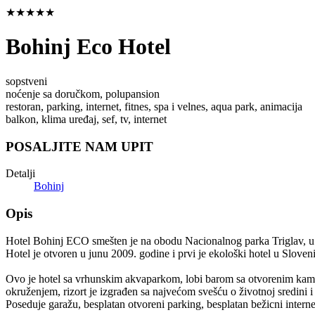
★★★★★
Bohinj Eco Hotel
sopstveni
noćenje sa doručkom, polupansion
restoran, parking, internet, fitnes, spa i velnes, aqua park, animacija
balkon, klima uređaj, sef, tv, internet
POSALJITE NAM UPIT
Detalji
Bohinj
Opis
Hotel Bohinj ECO smešten je na obodu Nacionalnog parka Triglav, u 
Hotel je otvoren u junu 2009. godine i prvi je ekološki hotel u Sloveni
Ovo je hotel sa vrhunskim akvaparkom, lobi barom sa otvorenim kam
okruženjem, rizort je izgrađen sa najvećom svešću o životnoj sredini 
Poseduje garažu, besplatan otvoreni parking, besplatan bežicni interne