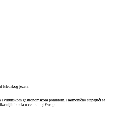
d Bledskog jezera.
om i vrhunskom gastronomskom ponudom. Harmonično stapajući sa
ikasnijih hotela u centralnoj Evropi.