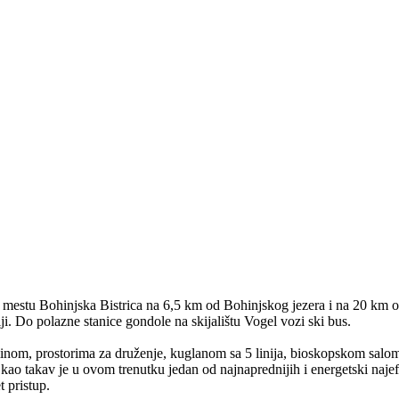
mestu Bohinjska Bistrica na 6,5 km od Bohinjskog jezera i na 20 km o
ji. Do polazne stanice gondole na skijalištu Vogel vozi ski bus.
inom, prostorima za druženje, kuglanom sa 5 linija, bioskopskom sal
i kao takav je u ovom trenutku jedan od najnaprednijih i energetski najef
t pristup.