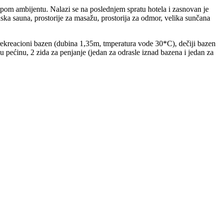
lepom ambijentu. Nalazi se na poslednjem spratu hotela i zasnovan je
ska sauna, prostorije za masažu, prostorija za odmor, velika sunčana
ioni bazen (dubina 1,35m, tmperatura vode 30*C), dečiji bazen
pećinu, 2 zida za penjanje (jedan za odrasle iznad bazena i jedan za