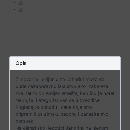
Opis
Zimovanje i skijanje na Jahorini može da
bude nezaboravno iskustvo ako izaberete
kvalitetno opremljen smeštaj kao što je hotel
Nebojša, kategorizovan sa 3 zvezdice.
Pogledajte ponudu i cene koje smo
pripremili za zimsku sezonu i zakažite svoj
boravak!
Na olimpijskoj lepotici Jahorini, na njenom