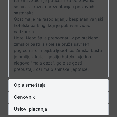
turizma. Salon je podesan za održavanje
seminara, raznih prezentacija i poslovnih
sastanaka.
Gostima je na raspolaganju besplatan vanjski
hotelski parking, koji je pokriven video
nadzorom.
Hotel Nebojša je prepoznatljiv po staklenoj
zimskoj bašti iz koje se pruža savršen
pogled na olimpijsku ljepoticu. Zimska bašta
je omiljeni kutak gostiju hotela i ujedno
njegova "mala oaza", gdje se gosti
prepuštaju čarima planinske ljepotice.
Opis smeštaja
Cenovnik
Uslovi plaćanja