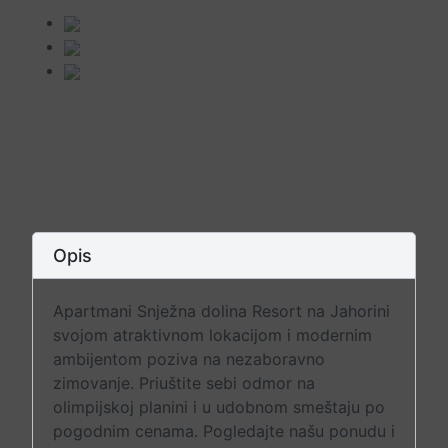
Opis
Apartmani Snježna dolina Resort na Jahorini
svojom atraktivnom lokacijom i modernim
ambijentom poziva na nezaboravno
zimovanje. Priuštite sebi odmor na
olimpijskoj planini i u udobnom smeštaju po
pogodnim cenama. Pogledajte našu ponudu i