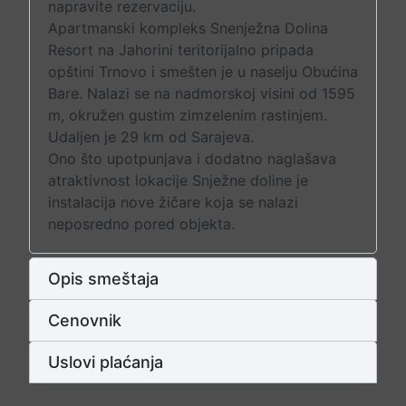
napravite rezervaciju.
Apartmanski kompleks Snenježna Dolina
Resort na Jahorini teritorijalno pripada
opštini Trnovo i smešten je u naselju Obućina
Bare. Nalazi se na nadmorskoj visini od 1595
m, okružen gustim zimzelenim rastinjem.
Udaljen je 29 km od Sarajeva.
Ono što upotpunjava i dodatno naglašava
atraktivnost lokacije Snježne doline je
instalacija nove žičare koja se nalazi
neposredno pored objekta.
Opis smeštaja
Cenovnik
Uslovi plaćanja