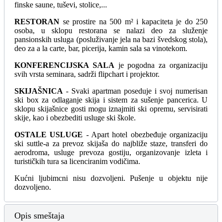
finske saune, tuševi, stolice,...
RESTORAN
se prostire na 500 m² i kapaciteta je do 250
osoba, u sklopu restorana se nalazi deo za služenje
pansionskih usluga (posluživanje jela na bazi švedskog stola),
deo za a la carte, bar, picerija, kamin sala sa vinotekom.
KONFERENCIJSKA SALA
je pogodna za organizaciju
svih vrsta seminara, sadrži flipchart i projektor.
SKIJAŠNICA
- Svaki apartman poseduje i svoj numerisan
ski box za odlaganje skija i sistem za sušenje pancerica. U
sklopu skijašnice gosti mogu iznajmiti ski opremu, servisirati
skije, kao i obezbediti usluge ski škole.
OSTALE USLUGE
- Apart hotel obezbeđuje organizaciju
ski suttle-a za prevoz skijaša do najbliže staze, transferi do
aerodroma, usluge prevoza gostiju, organizovanje izleta i
turističkih tura sa licenciranim vodičima.
Kućni ljubimcni nisu dozvoljeni. Pušenje u objektu nije
dozvoljeno.
Opis smeštaja