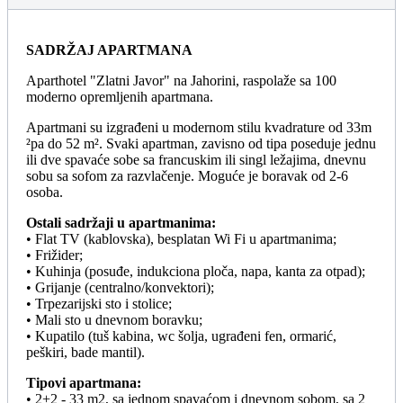
SADRŽAJ APARTMANA
Aparthotel "Zlatni Javor" na Jahorini, raspolaže sa 100
moderno opremljenih apartmana.
Apartmani su izgrađeni u modernom stilu kvadrature od 33m
²pa do 52 m². Svaki apartman, zavisno od tipa poseduje jednu
ili dve spavaće sobe sa francuskim ili singl ležajima, dnevnu
sobu sa sofom za razvlačenje. Moguće je boravak od 2-6
osoba.
Ostali sadržaji u apartmanima:
• Flat TV (kablovska), besplatan Wi Fi u apartmanima;
• Frižider;
• Kuhinja (posuđe, indukciona ploča, napa, kanta za otpad);
• Grijanje (centralno/konvektori);
• Trpezarijski sto i stolice;
• Mali sto u dnevnom boravku;
• Kupatilo (tuš kabina, wc šolja, ugrađeni fen, ormarić,
peškiri, bade mantil).
Tipovi apartmana:
• 2+2 - 33 m2, sa jednom spavaćom i dnevnom sobom, sa 2