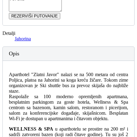
REZERVIŠI PUTOVANJE
Detalji
Jahorina
Opis
Aparthotel "Zlatni Javor" nalazi se na 500 metara od centra
Poljica, platoa na Jahorini sa koga kreću žičare. Tokom zime
organizovan je Ski shuttle bus za prevoz skijaša do najbliže
staze.
Raspolaže sa 100 moderno opremljenih apartmana,
besplatnim parkingom za goste hotela, Wellness & Spa
centrom sa bazenom, kamin salom, restoranom i picerijom,
salom za konferencijske događaje, skijašnicom. Besplatan
Wi-Fi je dostupan u apartmanima i čitavom objektu.
WELLNESS & SPA
u aparthotelu se prostire na 200 m² i
sadrži zatvoreni bazen (koji radi čitave godine). Tu su još 2