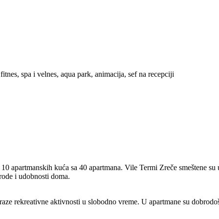
fitnes, spa i velnes, aqua park, animacija, sef na recepciji
se 10 apartmanskih kuća sa 40 apartmana. Vile Termi Zreče smeštene s
irode i udobnosti doma.
 raze rekreativne aktivnosti u slobodno vreme. U apartmane su dobrodošl