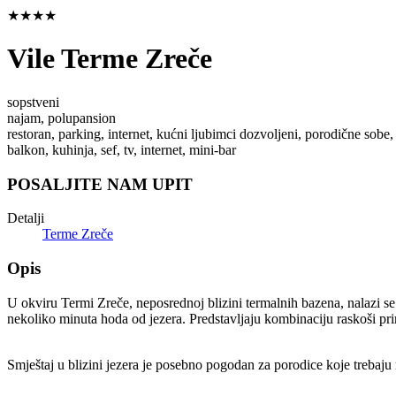
★★★★
Vile Terme Zreče
sopstveni
najam, polupansion
restoran, parking, internet, kućni ljubimci dozvoljeni, porodične sobe, 
balkon, kuhinja, sef, tv, internet, mini-bar
POSALJITE NAM UPIT
Detalji
Terme Zreče
Opis
U okviru Termi Zreče, neposrednoj blizini termalnih bazena, nalazi 
nekoliko minuta hoda od jezera. Predstavljaju kombinaciju raskoši pr
Smještaj u blizini jezera je posebno pogodan za porodice koje trebaju