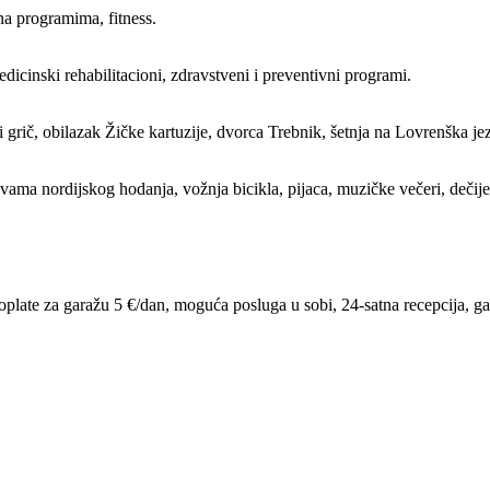
una programima, fitness.
dicinski rehabilitacioni, zdravstveni i preventivni programi.
ati grič, obilazak Žičke kartuzije, dvorca Trebnik, šetnja na Lovrenška jeze
ama nordijskog hodanja, vožnja bicikla, pijaca, muzičke večeri, dečije 
late za garažu 5 €/dan, moguća posluga u sobi, 24-satna recepcija, garder