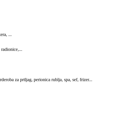
ra, ...
radionice,...
oba za prtljag, perionica rublja, spa, sef, frizer...