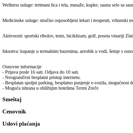
Wellness usluge: tretmani lica i tela, masaže, kupke, sauna selo sa sa
Medicinske usluge: stručno osposobljeni lekari i terapeuti, vrhunski me
Aktivnosti: sportski ribolov, tenis, biciklizam, golf, poseta vinariji Zl
Iskustva: kupanje u termalnim bazenima, aerobik u vodi, šetnje s osnov
Osnovne informacije
- Prijava posle 16 sati. Odjava do 10 sati.
- Neograničeni besplatni pristup internetu.
- Besplatan spoljni parking, besplatno punjenje e-vozila, mogućnost dop
- Moguća ishrana u obližnjim hotelima Termi Zreče
Smeštaj
Cenovnik
Uslovi plaćanja