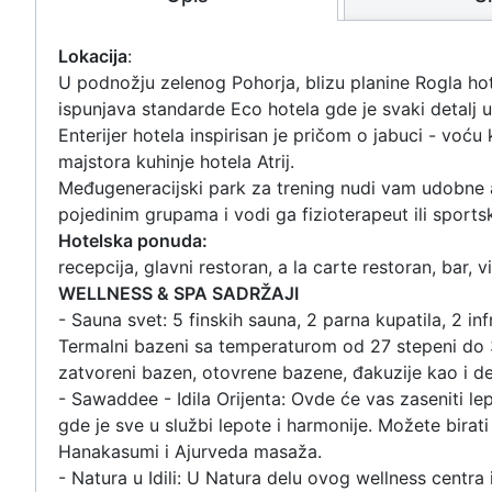
Lokacija
:
U podnožju zelenog Pohorja, blizu planine Rogla ho
ispunjava standarde Eco hotela gde je svaki detalj 
Enterijer hotela inspirisan je pričom o jabuci - voću 
majstora kuhinje hotela Atrij.
Međugeneracijski park za trening nudi vam udobne al
pojedinim grupama i vodi ga fizioterapeut ili sports
Hotelska ponuda:
recepcija, glavni restoran, a la carte restoran, bar, 
WELLNESS & SPA SADRŽAJI
- Sauna svet: 5 finskih sauna, 2 parna kupatila, 2 in
Termalni bazeni sa temperaturom od 27 stepeni do
zatvoreni bazen, otovrene bazene, đakuzije kao i de
- Sawaddee - Idila Orijenta: Ovde će vas zaseniti lep
gde je sve u službi lepote i harmonije. Možete birati
Hanakasumi i Ajurveda masaža.
- Natura u Idili: U Natura delu ovog wellness centra