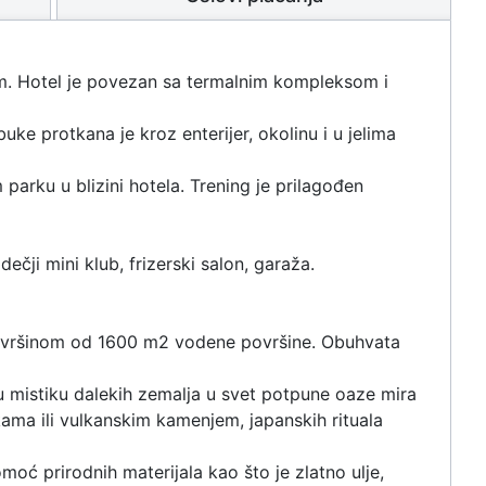
om. Hotel je povezan sa termalnim kompleksom i
buke protkana je kroz enterijer, okolinu i u jelima
arku u blizini hotela. Trening je prilagođen
ečji mini klub, frizerski salon, garaža.
površinom od 1600 m2 vodene površine. Obuhvata
i u mistiku dalekih zemalja u svet potpune oaze mira
jkama ili vulkanskim kamenjem, japanskih rituala
moć prirodnih materijala kao što je zlatno ulje,