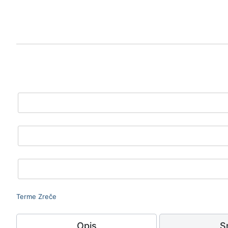
Terme Zreče
Opis
S