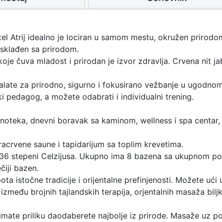
tel Atrij idealno je lociran u samom mestu, okružen prirod
usklađen sa prirodom.
koje čuva mladost i prirodan je izvor zdravlja. Crvena nit ja
ate za prirodno, sigurno i fokusirano vežbanje u ugodnom p
ki pedagog, a možete odabrati i individualni trening.
vinoteka, dnevni boravak sa kaminom, wellness i spa centar, d
fracrvene saune i tapidarijum sa toplim krevetima.
 36 stepeni Celzijusa. Ukupno ima 8 bazena sa ukupnom 
čiji bazen.
ota istočne tradicije i orijentalne prefinjenosti. Možete uć
 između brojnih tajlandskih terapija, orjentalnih masaža bil
 imate priliku daodaberete najbolje iz prirode. Masaže uz po