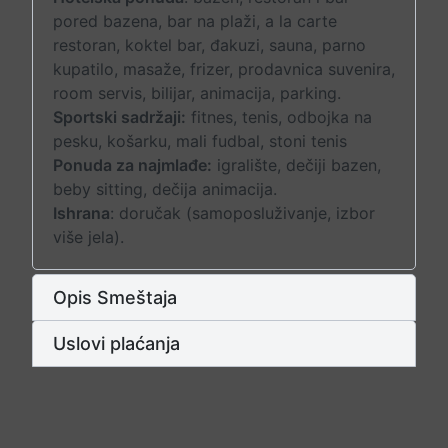
pored bazena, bar na plaži, a la carte
restoran, koktel bar, đakuzi, sauna, parno
kupatilo, masaže, frizer, prodavnica suvenira,
room servis, bilijar, animacija, parking.
Sportski sadržaji:
fitnes, tenis, odbojka na
pesku, košarku, mali fudbal, stoni tenis
Ponuda za najmlađe:
igralište, dečiji bazen,
beby sitting, dečija animacija.
Ishrana
: doručak (samoposluživanje, izbor
više jela).
Opis Smeštaja
Uslovi plaćanja