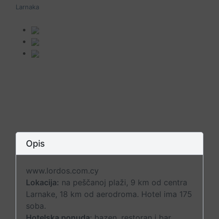
Larnaka
Opis
www.lordos.com.cy
Lokacija:
na peščanoj plaži, 9 km od centra
Larnake, 18 km od aerodroma. Hotel ima 175
soba.
Hotelska ponuda
: bazen, restoran i bar