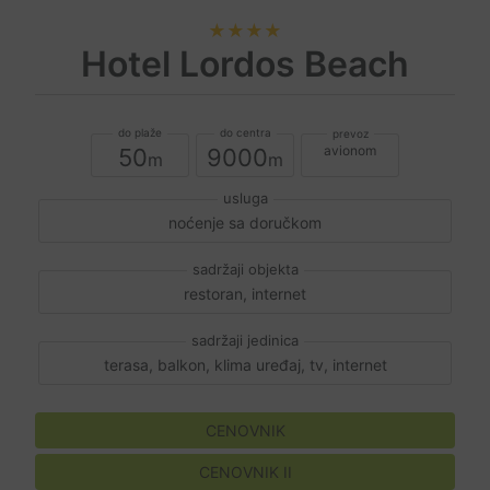
★★★★
Hotel Lordos Beach
avionom
50
9000
noćenje sa doručkom
restoran, internet
terasa, balkon, klima uređaj, tv, internet
CENOVNIK
CENOVNIK II