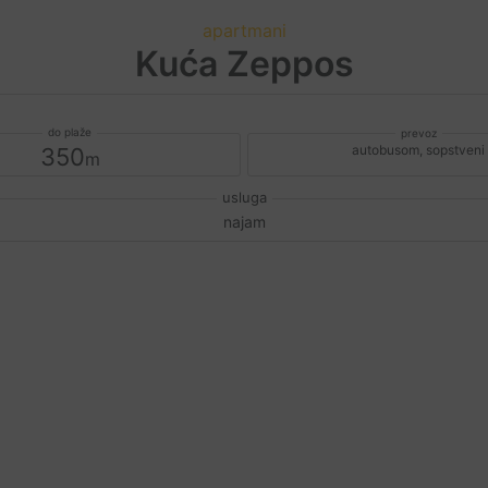
apartmani
Kuća Zeppos
autobusom, sopstveni
350
najam