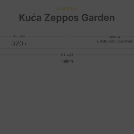
apartmani
Kuća Zeppos Garden
autobusom, sopstveni
320
najam