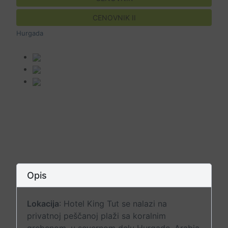
CENOVNIK II
Hurgada
Opis
Lokacija
: Hotel King Tut se nalazi na
privatnoj peščanoj plaži sa koralnim