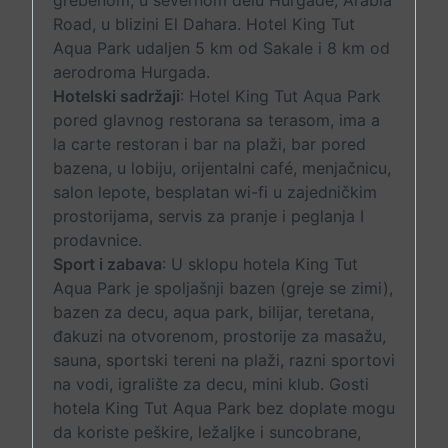
grebenom, u severnom delu Hurgade, Arabia
Road, u blizini El Dahara. Hotel King Tut
Aqua Park udaljen 5 km od Sakale i 8 km od
aerodroma Hurgada.
Hotelski sadržaji
: Hotel King Tut Aqua Park
pored glavnog restorana sa terasom, ima a
la carte restoran i bar na plaži, bar pored
bazena, u lobiju, orijentalni café, menjačnicu,
salon lepote, besplatan wi-fi u zajedničkim
prostorijama, servis za pranje i peglanja I
prodavnice.
Sport i zabava
: U sklopu hotela King Tut
Aqua Park je spoljašnji bazen (greje se zimi),
bazen za decu, aqua park, bilijar, teretana,
đakuzi na otvorenom, prostorije za masažu,
sauna, sportski tereni na plaži, razni sportovi
na vodi, igralište za decu, mini klub. Gosti
hotela King Tut Aqua Park bez doplate mogu
da koriste peškire, ležaljke i suncobrane,