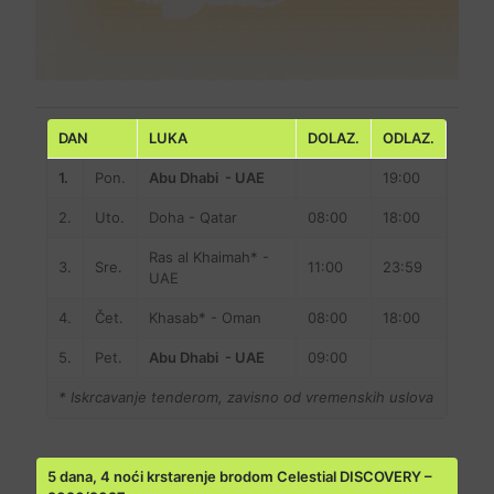
DAN
LUKA
DOLAZ.
ODLAZ.
1.
Pon.
Abu Dhabi - UAE
19:00
2.
Uto.
Doha - Qatar
08:00
18:00
Ras al Khaimah* -
3.
Sre.
11:00
23:59
UAE
4.
Čet.
Khasab* - Oman
08:00
18:00
5.
Pet.
Abu Dhabi - UAE
09:00
* Iskrcavanje tenderom, zavisno od vremenskih uslova
5 dana, 4 noći krstarenje brodom Celestial DISCOVERY –