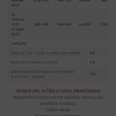
Februar
479-579
599-729
od 899
369
2027
22.
Februar
2027
389-469
489-589
od 809
299
01. Mart
2027.
DOPLATE:
Deca od 2 do 11 god. u pratnji oba roditelja
119
Bebe od 3 meseca do 2 god.
119
Jednokrevetna 1/1 kabina (unutrašnja ili
75%
prozorska) - doplata:
BONUS UKLJUČEN U CENU ARANŽMANA
Bezalkoholna pića tokom služenja obroka, po
pravilima brodara;
Lučke takse;
Napojnice za krstarenje;