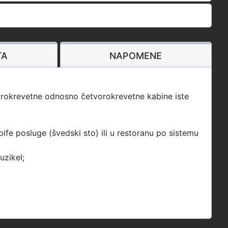
TA
NAPOMENE
 trokrevetne odnosno četvorokrevetne kabine iste
ife posluge (švedski sto) ili u restoranu po sistemu
uzikel;