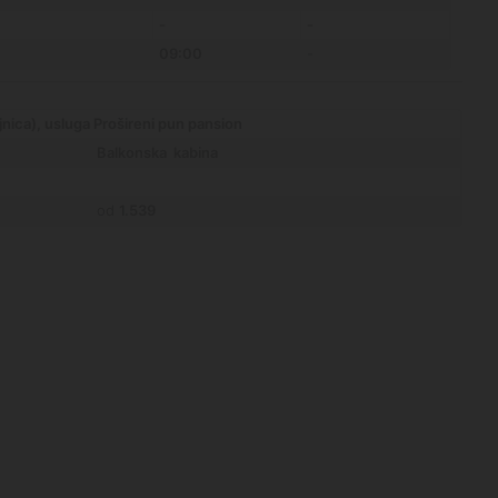
-
-
09:00
-
nica), usluga Prošireni pun pansion
Balkonska kabina
od
1.539