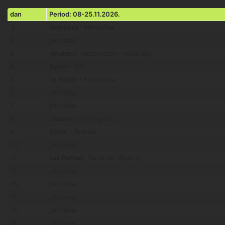
dan
Period: 08-25.11.2026.
1.
Hamburg - Nemačka
2.
plovidba
3.
Ijmuiden
, Amsterdam - Holandija
4.
Dover
- UK
5.
Le Havre
- Francuska
6.
plovidba
7.
plovidba
8.
Lisabon
- Portugalija
9.
Cadiz
- Španija
10.
plovidba
11.
Las Palmas
, Tenerife- Španija
12.
plovidba
13.
plovidba
14.
plovidba
15.
plovidba
16.
plovidba