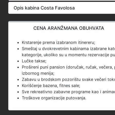
Opis kabina Costa Favolosa
CENA ARANŽMANA OBUHVATA
Krstarenje prema izabranom itinereru;
Smeštaj u dvokrevetnim kabinama izabrane kateg
kategorije, ukoliko su u momentu rezervacije p
Lučke takse;
Prošireni puni pansion (doručak, ručak, večera, 
izbornog menija;
Zabavu u brodskom pozorištu svake večeri toko
Korišćenje bazena, fitnes sale;
Sve rekreativno zabavne programe kao i animaci
Troškove organizacije putovanja.