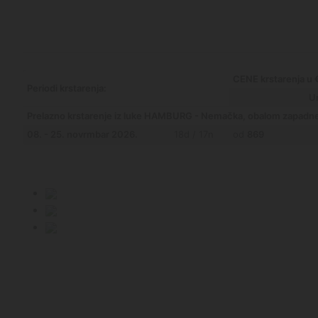
CENE krstarenja u €
Periodi krstarenja:
Un
Prelazno krstarenje iz luke HAMBURG - Nemačka, obalom zapadne 
08. - 25. novrmbar 2026.
18d / 17n
od
869