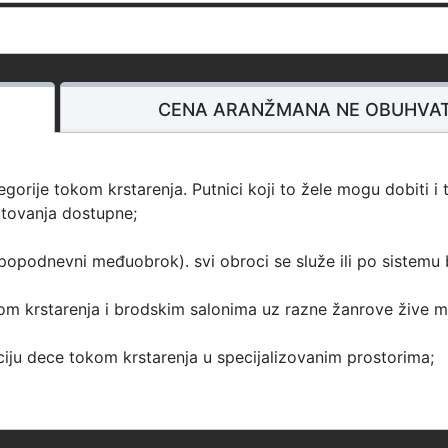
CENA ARANŽMANA NE OBUHVA
orije tokom krstarenja. Putnici koji to žele mogu dobiti i
utovanja dostupne;
popodnevni međuobrok). svi obroci se služe ili po sistemu b
m krstarenja i brodskim salonima uz razne žanrove žive m
ju dece tokom krstarenja u specijalizovanim prostorima;