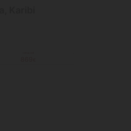
, Karibi
869