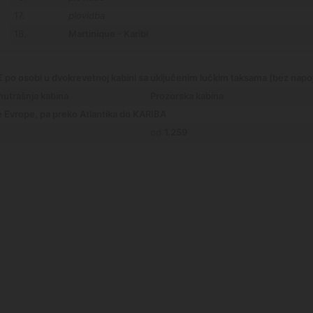
17.
plovidba
18.
Martinique - Karibi
 po osobi u dvokrevetnoj kabini sa uključenim lučkim taksama (bez napoj
utrašnja kabina
Prozorska kabina
Evrope, pa preko Atlantika do KARIBA
od
1.259